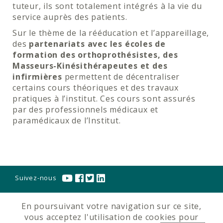
tuteur, ils sont totalement intégrés à la vie du
service auprès des patients.
Sur le thème de la rééducation et l’appareillage,
des
partenariats avec les écoles de
formation des orthoprothésistes, des
Masseurs-Kinésithérapeutes et des
infirmières
permettent de décentraliser
certains cours théoriques et des travaux
pratiques à l’institut. Ces cours sont assurés
par des professionnels médicaux et
paramédicaux de l’Institut.
Suivez-nous
En poursuivant votre navigation sur ce site,
Contactez-nous
|
01 45 10 80 80
|
Nous trouver
|
vous acceptez l'utilisation de cookies pour
Venir à l’institut